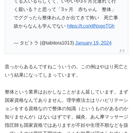
てる人いるらしくて、いやいや3ヶ月児連れて行
く親いる？と思って「3ヶ月 赤ちゃん 整体」
でググったら整体わんさか出てきて怖い 死亡事
故からなんも学んでない
https://t.co/xtINsgoTGh
— タビトラ (@tabitora1013)
January 19, 2024
昔っからあるんですねこういうの。この例はやはり死亡と
いう結果になってしまっています。
整体という業界はおかしなことがまん延しています。まず
国家資格なんてありません。理学療法士はリハビリテーシ
ョンをする資格なので整体の知識（というものがあるのか
知りませんが）はないはずです。鍼灸、あん摩マッサージ
指圧師も国家資格ではありますが不妊や生理不順などを扱