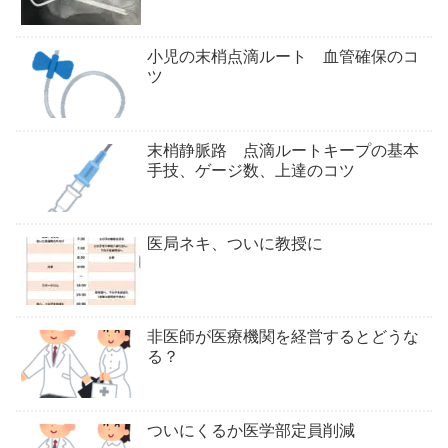
小児の末梢点滴ルート 血管確保のコ
ツ
末梢静脈路 点滴ルートキープの基本
手技、ゲージ数、上達のコツ
医局ネキ、ついに教授に
非医師が医療機関を経営するとどうな
る？
ついにくるか医学部定員削減