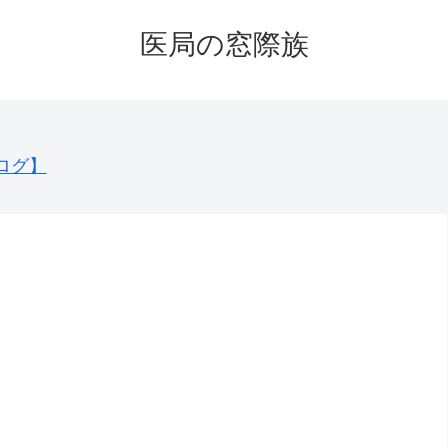
医局の窓際族
ログ】