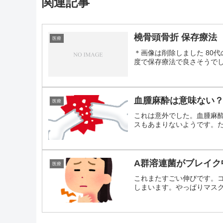
関連記事
橈骨頭骨折 保存療法
医療
＊画像は削除しました 80
度で保存療法で良さそうでした(
血腫麻酔は意味ない
医療
これは意外でした。血腫麻
スもあまりないようです。たし
A群溶連菌がブレイク
医療
これまたすごい伸びです。
しまいます。やっぱりマスクは