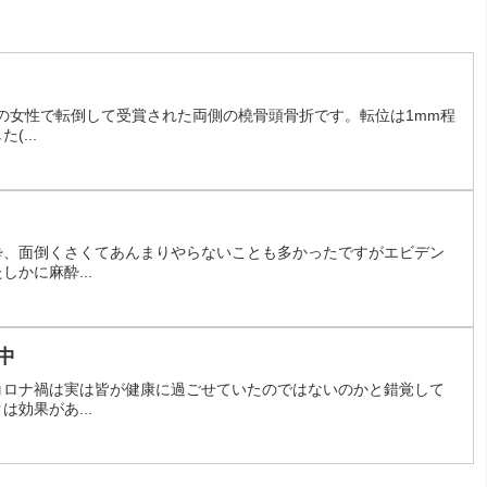
代の女性で転倒して受賞された両側の橈骨頭骨折です。転位は1mm程
...
？
酔、面倒くさくてあんまりやらないことも多かったですがエビデン
かに麻酔...
中
コロナ禍は実は皆が健康に過ごせていたのではないのかと錯覚して
効果があ...