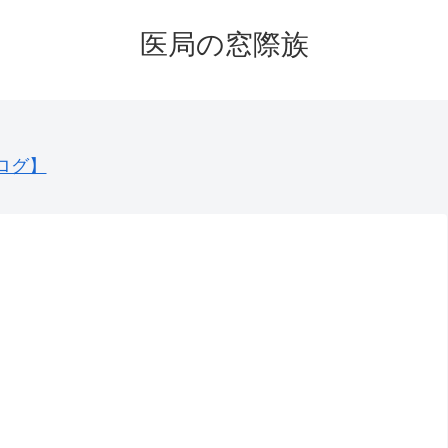
医局の窓際族
ログ】