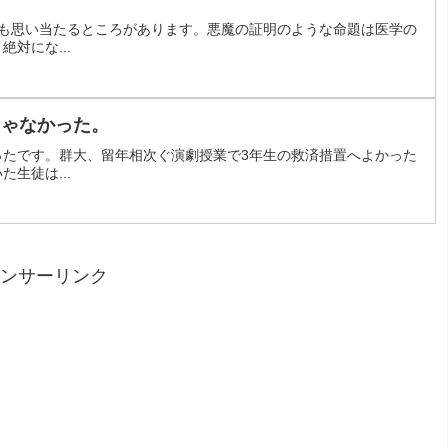
らも思い当たるところがあります。悪魔の証明のような命題は医学の
対にな...
じゃなかった。
ったです。群大、留年相次ぐ演劇授業で3年生の救済措置へよかった
生徒は...
ンサーリンク