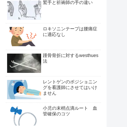
鷲手と祈祷師の手の違い
ロキソニンテープは腰痛症
に適応なし
踵骨骨折に対するwesthues
法
レントゲンのポジショニン
グを看護師にさせてはいけ
ません
小児の末梢点滴ルート 血
管確保のコツ