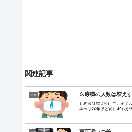
関連記事
医療職の人数は増え
医療
勤務医は増え続けていますね
業医は20年ほど前に40代が増.
言葉遣いの差
医療