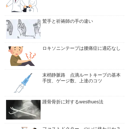
鷲手と祈祷師の手の違い
ロキソニンテープは腰痛症に適応なし
末梢静脈路 点滴ルートキープの基本
手技、ゲージ数、上達のコツ
踵骨骨折に対するwesthues法
ファストドクター、ついに終わりか？