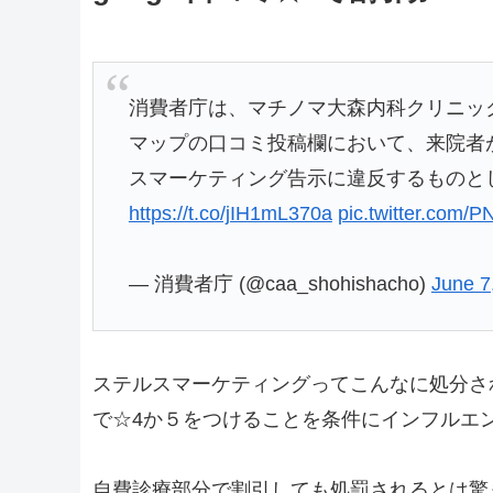
消費者庁は、マチノマ大森内科クリニック
マップの口コミ投稿欄において、来院者
スマーケティング告示に違反するものと
https://t.co/jIH1mL370a
pic.twitter.com/
— 消費者庁 (@caa_shohishacho)
June 7
ステルスマーケティングってこんなに処分され
で☆4か５をつけることを条件にインフルエ
自費診療部分で割引しても処罰されるとは驚