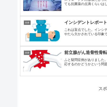
ても抗菌薬の点滴くらいはして
インシデントレポー
医療
これは盲点でした。インシ
やたら欠かされている印象です
前立腺がん造骨性骨
医療
ふと疑問症例がありました
応するのかどうかという問題で
スポ