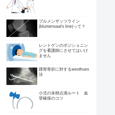
ブルメンザッツライン
(blumensaat's line)って？
レントゲンのポジショニン
グを看護師にさせてはいけ
ません
踵骨骨折に対するwesthues
法
小児の末梢点滴ルート 血
管確保のコツ