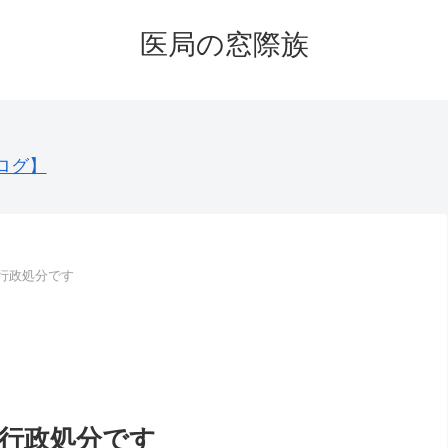
医局の窓際族
ログ】
→行政処分です
→行政処分です