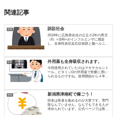
関連記事
訴訟社会
医療
2019年に広島県在住の公立小2年の男児
（8）=当時=がインフルエンザに感染
し、全身性炎症反応症候群と脳ヘルニア
を発症し...
外用薬も全身吸収されます。
医療
今回使用されていたのはマキサカルシト
ール。ビタミンDの外用薬で乾癬に用い
られるものですね。使用開始から４年経
過して腸炎か...
新潟県津南町で稼ごう！
医療
田舎は医者を集めるのが大変です。専門
医なんていません。なんでもできる人が
求められています。公式ページでは医者
は4人だけの...