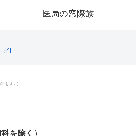
医局の窓際族
ログ】
歯科を除く）
歯科を除く）