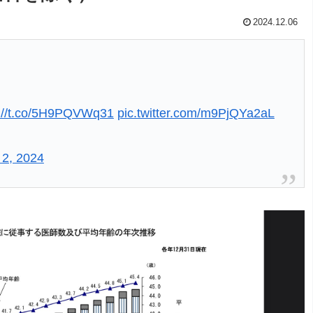
2024.12.06
s://t.co/5H9PQVWq31
pic.twitter.com/m9PjQYa2aL
2, 2024