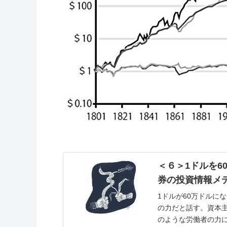
＜６＞1ドルを6
券の投資情報メ
1ドルが60万ドルに
の力だと話す。資本
のような労働者の力