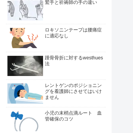
鷲手と祈祷師の手の違い
ロキソニンテープは腰痛症
に適応なし
踵骨骨折に対するwesthues
法
レントゲンのポジショニン
グを看護師にさせてはいけ
ません
小児の末梢点滴ルート 血
管確保のコツ