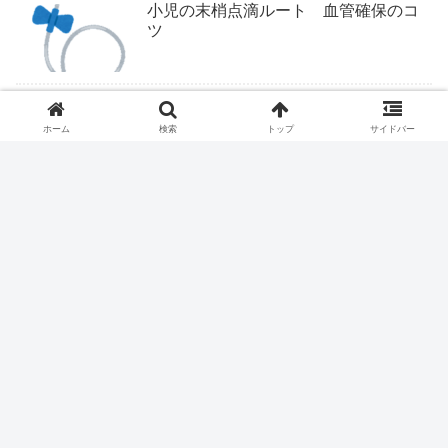
小児の末梢点滴ルート 血管確保のコ
ツ
ついにくるか医学部定員削減
ホーム
検索
トップ
サイドバー
ファストドクター、ついに終わりか？
医療従事者は露頭に迷う。
ハイドロリリース、保険収載される？