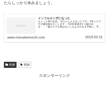
たらしっかり休みましょう。
インフルエンザになった
ちょっと前のお話。 めちゃしんどかったです。8年ぶりで
すが備忘録をのこします。 0日目昼過ぎから咳が出
る・・・嘘だろでも熱はないしなぁそのまま手術に。手術
中から寒気あり・・・まさかな 20時頃、当直中...
2019.03.31
www.ricecakemochi.com
医療
医師
スポンサーリンク