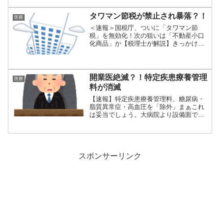
タワマン節税が禁止され暴落？！
医療
＜速報＞国税庁、ついに「タワマン節
税」を無効化！次の狙いは「不動産小口
化商品」か【税理士が解説】きっかけは
こちらのニュー...
開業医絶滅？！特定疾患療養管理
医療
料が消滅
【速報】特定疾患療養管理料、糖尿病・
脂質異常症・高血圧を「除外」まぁこれ
は妥当でしょう。大病院より設備面で圧
倒的に劣る開...
スポンサーリンク