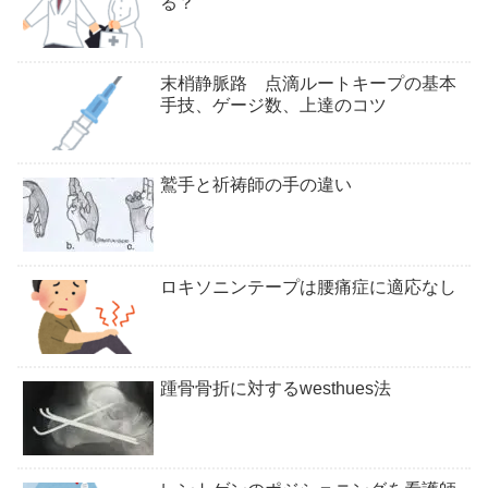
る？
末梢静脈路 点滴ルートキープの基本
手技、ゲージ数、上達のコツ
鷲手と祈祷師の手の違い
ロキソニンテープは腰痛症に適応なし
踵骨骨折に対するwesthues法