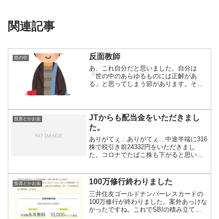
関連記事
反面教師
世の中
あ、これ自分だと思いました。自分は
「世の中のあらゆるものには正解があ
る」と思ってしまう節があります。そし
てそれが相手に伝...
JTからも配当金をいただきまし
投資とかお金
た。
ありがてぇ…ありがてぇ…中途半端に316
株で税引き前24332円をいただきまし
た。コロナでたばこ株も下がると思いま
すが、...
100万修行終わりました
投資とかお金
三井住友ゴールドナンバーレスカードの
100万修行が終わりました。案外あっけな
かったですね。これでSBIの積み立て投
信で5...