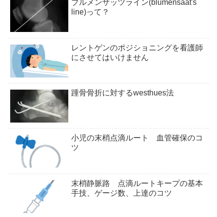
ブルメンザッツライン(blumensaat's
line)って？
レントゲンのポジショニングを看護師
にさせてはいけません
踵骨骨折に対するwesthues法
小児の末梢点滴ルート 血管確保のコ
ツ
末梢静脈路 点滴ルートキープの基本
手技、ゲージ数、上達のコツ