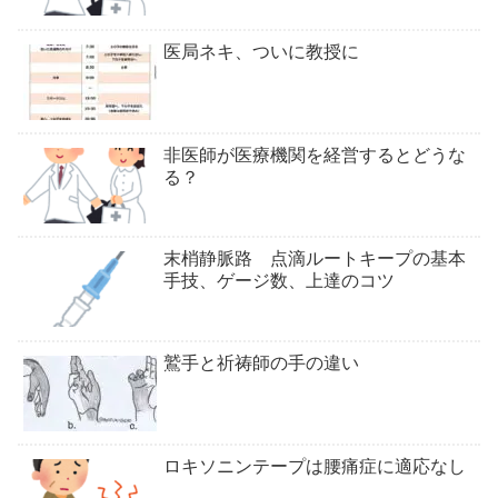
医局ネキ、ついに教授に
非医師が医療機関を経営するとどうな
る？
末梢静脈路 点滴ルートキープの基本
手技、ゲージ数、上達のコツ
鷲手と祈祷師の手の違い
ロキソニンテープは腰痛症に適応なし