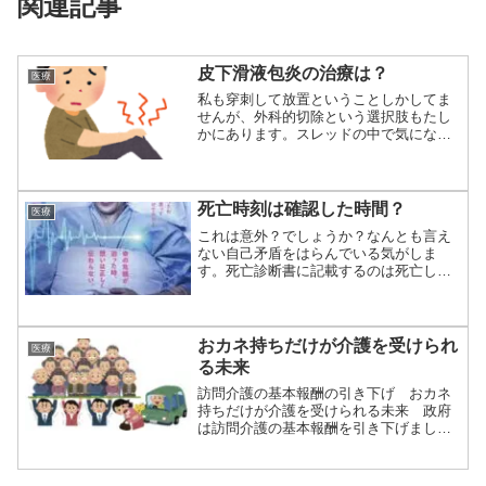
関連記事
皮下滑液包炎の治療は？
医療
私も穿刺して放置ということしかしてま
せんが、外科的切除という選択肢もたし
かにあります。スレッドの中で気になっ
たのはケナコ...
死亡時刻は確認した時間？
医療
これは意外？でしょうか？なんとも言え
ない自己矛盾をはらんでいる気がしま
す。死亡診断書に記載するのは死亡した
時間、とのこと...
おカネ持ちだけが介護を受けられ
医療
る未来
訪問介護の基本報酬の引き下げ おカネ
持ちだけが介護を受けられる未来 政府
は訪問介護の基本報酬を引き下げまし
た。政府は引き...