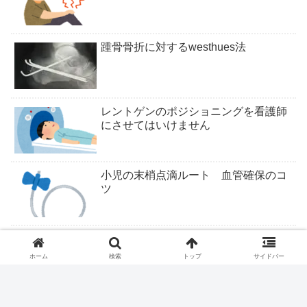
踵骨骨折に対するwesthues法
レントゲンのポジショニングを看護師
にさせてはいけません
小児の末梢点滴ルート 血管確保のコ
ツ
ついにくるか医学部定員削減
ホーム
検索
トップ
サイドバー
ファストドクター、ついに終わりか？