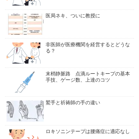
医局ネキ、ついに教授に
非医師が医療機関を経営するとどうな
る？
末梢静脈路 点滴ルートキープの基本
手技、ゲージ数、上達のコツ
鷲手と祈祷師の手の違い
ロキソニンテープは腰痛症に適応なし