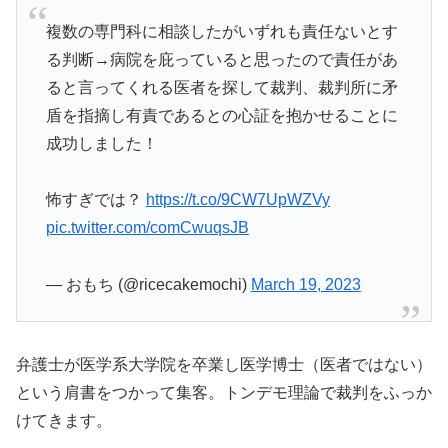
複数の専門科に相談したがいずれも責任ないとす
る判断→病院を庇っていると思ったので責任があ
ると言ってくれる医者を探して裁判、裁判所に矛
盾を指摘し有責であるとの心証を抱かせることに
成功しました！
怖すぎでは？
https://t.co/9CW7UpWZVy
pic.twitter.com/comCwuqsJB
— おもち (@ricecakemochi)
March 19, 2023
弁護士が医学系大学院を卒業し医学博士（医者ではない）
という肩書をつかって集客。トンデモ理論で裁判をふっか
けてきます。