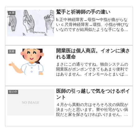
鷲手と祈祷師の手の違い
医療
b.正中神経障害→母指〜中指が曲がらな
い c.尺骨神経障害→環指、小指が伸びな
いなのですが結局似たような手になるこ
とが問...
開業医は個人商店。イオンに潰さ
医療
れる運命
まさにこの通りですね。独自システムの
開業医がポンポンできてもあまり便利で
はありません。イオンモールとまいばす
けっとのよう...
医師の引っ越しで気をつけるポイ
世の中
ント
４月から異動の方はそろそろ次の病院が
決まったと思います。寮や社宅がない病
院だと家を探さなければいけません。非
常に面倒です...