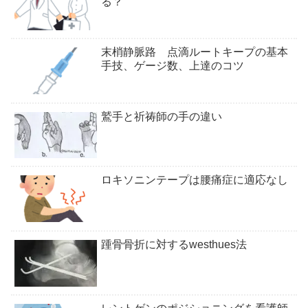
る？
末梢静脈路 点滴ルートキープの基本
手技、ゲージ数、上達のコツ
鷲手と祈祷師の手の違い
ロキソニンテープは腰痛症に適応なし
踵骨骨折に対するwesthues法