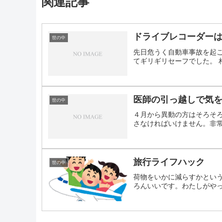
関連記事
ドライブレコーダー
世の中
先日危うく自動車事故を起
てギリギリセーフでした。 相
医師の引っ越しで気
世の中
４月から異動の方はそろそ
さなければいけません。非常に
旅行ライフハック
世の中
荷物をいかに減らすかとい
ろんいいです。わたしがやって