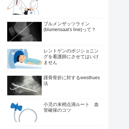
ブルメンザッツライン
(blumensaat's line)って？
レントゲンのポジショニン
グを看護師にさせてはいけ
ません
踵骨骨折に対するwesthues
法
小児の末梢点滴ルート 血
管確保のコツ