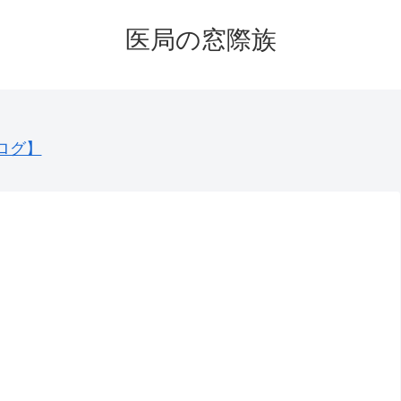
医局の窓際族
ログ】