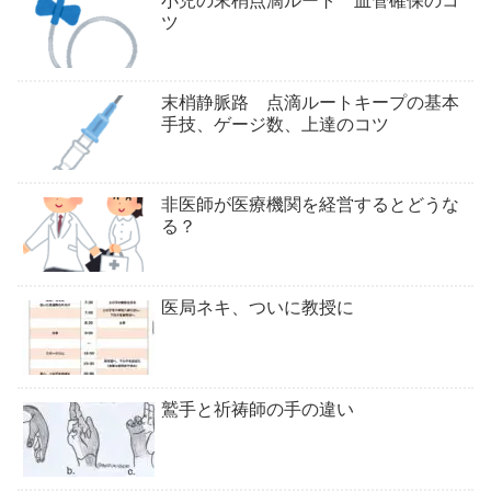
小児の末梢点滴ルート 血管確保のコ
ツ
末梢静脈路 点滴ルートキープの基本
手技、ゲージ数、上達のコツ
非医師が医療機関を経営するとどうな
る？
医局ネキ、ついに教授に
鷲手と祈祷師の手の違い