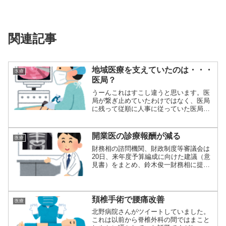
関連記事
地域医療を支えていたのは・・・
医療
医局？
うーんこれはすこし違うと思います。医
局が繋ぎ止めていたわけではなく、医局
に残って従順に人事に従っていた医局員
が守っていた...
開業医の診療報酬が減る
医療
財務相の諮問機関、財政制度等審議会は
20日、来年度予算編成に向けた建議（意
見書）をまとめ、鈴木俊一財務相に提出
した。岸田...
頚椎手術で腰痛改善
医療
北野病院さんがツイートしていました。
これは以前から脊椎外科の間ではまこと