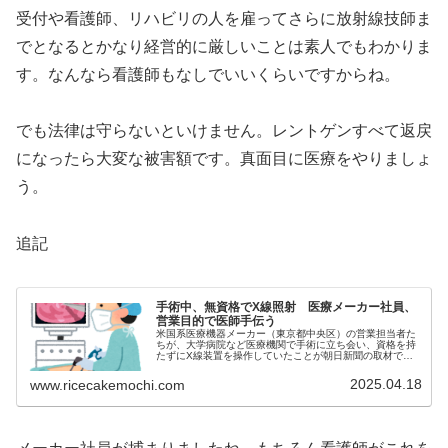
受付や看護師、リハビリの人を雇ってさらに放射線技師ま
でとなるとかなり経営的に厳しいことは素人でもわかりま
す。なんなら看護師もなしでいいくらいですからね。
でも法律は守らないといけません。レントゲンすべて返戻
になったら大変な被害額です。真面目に医療をやりましょ
う。
追記
手術中、無資格でX線照射 医療メーカー社員、
営業目的で医師手伝う
米国系医療機器メーカー（東京都中央区）の営業担当者た
ちが、大学病院など医療機関で手術に立ち会い、資格を持
たずにX線装置を操作していたことが朝日新聞の取材でわ
かった。放射線であるX線の照射は人体に影響を...
2025.04.18
www.ricecakemochi.com