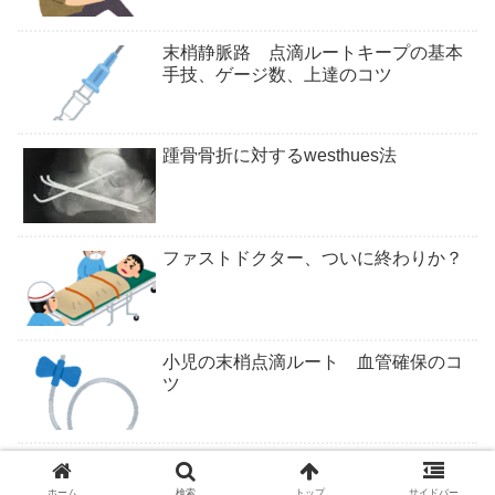
末梢静脈路 点滴ルートキープの基本
手技、ゲージ数、上達のコツ
踵骨骨折に対するwesthues法
ファストドクター、ついに終わりか？
小児の末梢点滴ルート 血管確保のコ
ツ
ついにくるか医学部定員削減
ホーム
検索
トップ
サイドバー