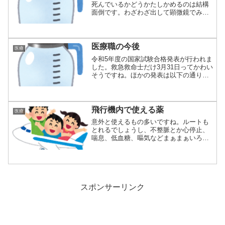
死んでいるかどうかたしかめるのは結構
面倒です。わざわざ出して顕微鏡でみて
チェックしな...
医療職の今後
医療
令和5年度の国家試験合格発表が行われま
した。救急救命士だけ3月31日ってかわい
そうですね。ほかの発表は以下の通り、
合格率...
飛行機内で使える薬
医療
意外と使えるもの多いですね。ルートも
とれるでしょうし、不整脈とか心停止、
喘息、低血糖、嘔気などまぁまぁいろん
なことに対応...
スポンサーリンク