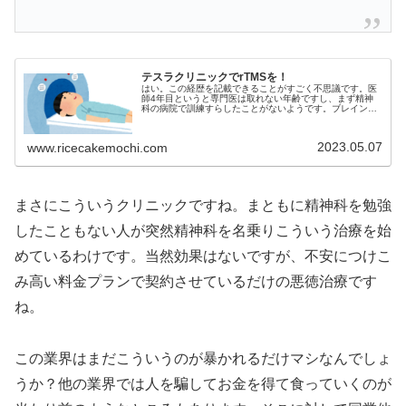
テスラクリニックでrTMSを！
はい。この経歴を記載できることがすごく不思議です。医
師4年目というと専門医は取れない年齢ですし、まず精神
科の病院で訓練すらしたことがないようです。ブレインク
リニックは怪しげなクリニックなので、臨床の訓...
2023.05.07
www.ricecakemochi.com
まさにこういうクリニックですね。まともに精神科を勉強
したこともない人が突然精神科を名乗りこういう治療を始
めているわけです。当然効果はないですが、不安につけこ
み高い料金プランで契約させているだけの悪徳治療です
ね。
この業界はまだこういうのが暴かれるだけマシなんでしょ
うか？他の業界では人を騙してお金を得て食っていくのが