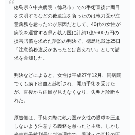
徳島県立中央病院（徳島市）での手術直後に両目
を失明するなどの後遺症を負ったのは執刀医が注
意義務を怠ったのが原因だとして、40代の女性が
病院を運営する県と執刀医に計約1億5600万円の
損害賠償を求めた訴訟の判決で、徳島地裁は25日
「注意義務違反があったとは言えない」として請
求を棄却した。
判決などによると、女性は平成27年12月、同病院
でくも膜下出血と診断され、開頭手術を受けた
が、直後から両目が見えなくなり、失明と診断さ
れた。
原告側は、手術の際に執刀医が女性の眼球を圧迫
しないよう注意する義務を怠ったと主張。しかし
光吉恵子裁判長は判決理由で、眼球への直接の圧