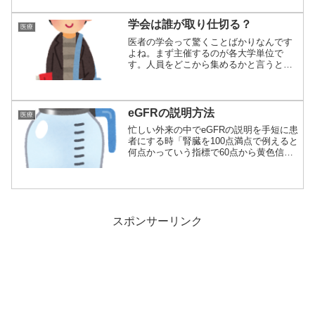
学会は誰が取り仕切る？
医療
医者の学会って驚くことばかりなんです
よね。まず主催するのが各大学単位で
す。人員をどこから集めるかと言うと大
学院生などの無...
eGFRの説明方法
医療
忙しい外来の中でeGFRの説明を手短に患
者にする時「腎臓を100点満点で例えると
何点かっていう指標で60点から黄色信
号、...
スポンサーリンク