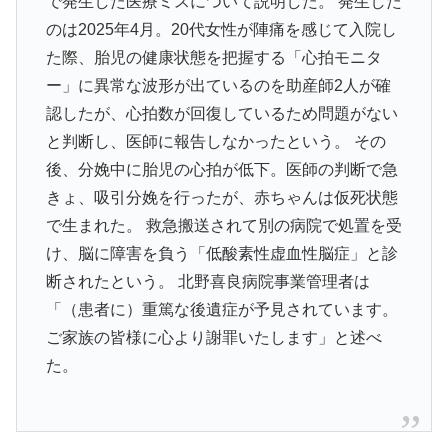
で発生した医療ミスについて説明した。 発生した
のは2025年4月。20代女性が陣痛を感じて入院し
た際、胎児の健康状態を把握する「心拍モニタ
ー」に異常な波形が出ているのを助産師2人が確
認したが、心拍数が回復しているため問題がない
と判断し、医師に報告しなかったという。 その
後、分娩中に胎児の心拍が低下。医師の判断で急
きょ、吸引分娩を行ったが、赤ちゃんは仮死状態
で生まれた。 救急搬送されて別の病院で処置を受
け、脳に障害を負う「低酸素性虚血性脳症」と診
断されたという。 北野喜良病院事業管理者は
「（患者に）重篤な後遺症が予見されています。
ご家族の皆様に心より謝罪いたします」と述べ
た。