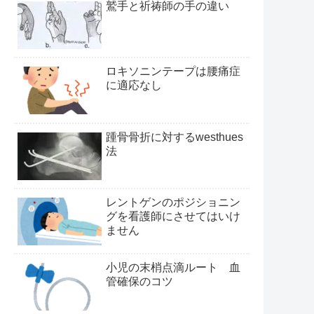
鷲手と祈祷師の手の違い
ロキソニンテープは腰痛症
に適応なし
踵骨骨折に対するwesthues
法
レントゲンのポジショニン
グを看護師にさせてはいけ
ません
小児の末梢点滴ルート 血
管確保のコツ