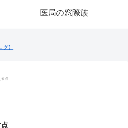
医局の窓際族
ログ】
反省点
省点