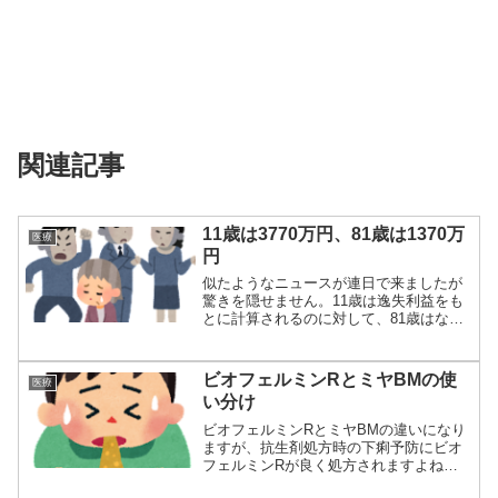
関連記事
11歳は3770万円、81歳は1370万
医療
円
似たようなニュースが連日で来ましたが
驚きを隠せません。11歳は逸失利益をも
とに計算されるのに対して、81歳はなに
をもとに...
ビオフェルミンRとミヤBMの使
医療
い分け
ビオフェルミンRとミヤBMの違いになり
ますが、抗生剤処方時の下痢予防にビオ
フェルミンRが良く処方されますよね。
しかしビオ...