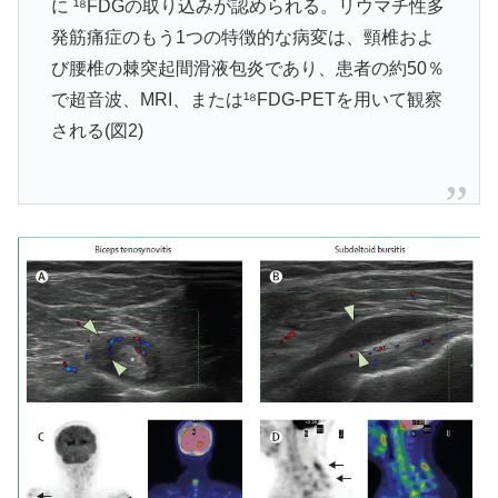
に ¹⁸FDGの取り込みが認められる。リウマチ性多
発筋痛症のもう1つの特徴的な病変は、頸椎およ
び腰椎の棘突起間滑液包炎であり、患者の約50％
で超音波、MRI、または¹⁸FDG-PETを用いて観察
される(図2)