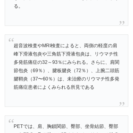
る。
超音波検査やMRI検査によると、両側の軽度の肩
峰下滑液包炎や三角筋下滑液包炎は、リウマチ性
多発筋痛症の32～93％にみられる。さらに、肩関
節包炎（69％）、腱板腱炎（72％）、上腕二頭筋
腱鞘炎（37〜60％）は、未治療のリウマチ性多発
筋痛症患者によくみられる所見である
PETでは、肩、胸鎖関節、臀部、坐骨結節、臀部