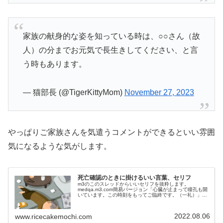
家族の献身的な姿を知っている時は、○○さん（故
人）の分までお元気で長生きしてください、と言
う時もあります。
— 猫部長 (@TigerKittyMom)
November 27, 2023
やっぱりご家族さんを気遣うコメントができるといい雰囲
気になるような気がします。
死亡確認のときに掛けるいい言葉、セリフ
m3のこのスレッドからいいセリフを抜粋します。
medqa.m3.com簡易バージョン「心臓が止まって瞳孔も開
いています。この時刻をもってご臨終です。（一礼）」長
めバージョン「只今から最後の診察をさせて...
2022.08.06
www.ricecakemochi.com