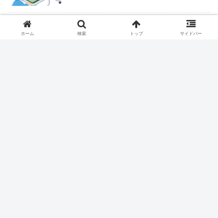
ロキソニンテープは腰痛症に適応なし
ホーム
検索
トップ
サイドバー
ピロリ除菌後の皮疹
ついにくるか医学部定員削減
握力＝IQだった
ハイドロリリース、保険収載される？