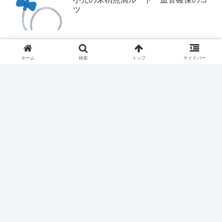
ツ
ついにくるか医学部定員削減
ホーム
検索
トップ
サイドバー
ファストドクター、ついに終わりか？
医療従事者は露頭に迷う。
ハイドロリリース、保険収載される？