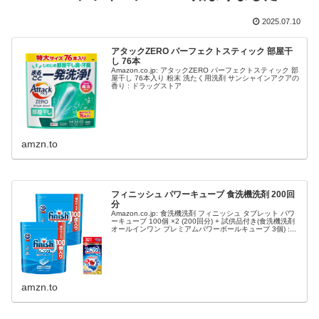
2025.07.10
アタックZERO パーフェクトスティック 部屋干
し 76本
Amazon.co.jp: アタックZERO パーフェクトスティック 部
屋干し 76本入り 粉末 洗たく用洗剤 サンシャインアクアの
香り : ドラッグストア
amzn.to
フィニッシュ パワーキューブ 食洗機洗剤 200回
分
Amazon.co.jp: 食洗機洗剤 フィニッシュ タブレット パワ
ーキューブ 100個 ×2 (200回分) + 試供品付き(食洗機洗剤
オールインワン プレミアムパワーボールキューブ 3個) :...
amzn.to