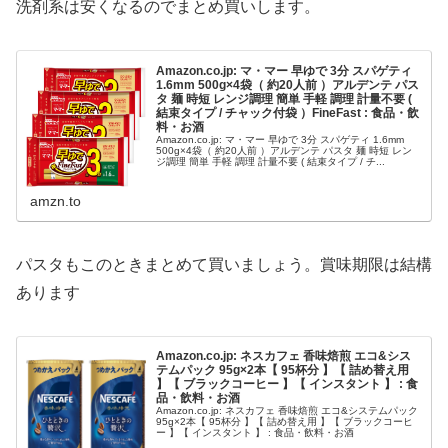
洗剤系は安くなるのでまとめ買いします。
Amazon.co.jp: マ・マー 早ゆで 3分 スパゲティ
1.6mm 500g×4袋（ 約20人前 ）アルデンテ パス
タ 麺 時短 レンジ調理 簡単 手軽 調理 計量不要 (
結束タイプ / チャック付袋 ）FineFast : 食品・飲
料・お酒
Amazon.co.jp: マ・マー 早ゆで 3分 スパゲティ 1.6mm
500g×4袋（ 約20人前 ）アルデンテ パスタ 麺 時短 レン
ジ調理 簡単 手軽 調理 計量不要 ( 結束タイプ / チ...
amzn.to
パスタもこのときまとめて買いましょう。賞味期限は結構
あります
Amazon.co.jp: ネスカフェ 香味焙煎 エコ&シス
テムパック 95g×2本【 95杯分 】【 詰め替え用
】【 ブラックコーヒー 】【 インスタント 】 : 食
品・飲料・お酒
Amazon.co.jp: ネスカフェ 香味焙煎 エコ&システムパック
95g×2本【 95杯分 】【 詰め替え用 】【 ブラックコーヒ
ー 】【 インスタント 】 : 食品・飲料・お酒