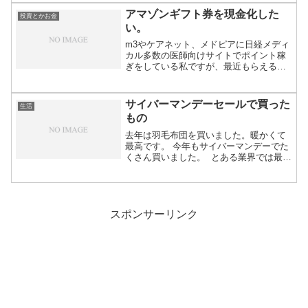
アマゾンギフト券を現金化した
投資とかお金
い。
m3やケアネット、メドピアに日経メディ
カル多数の医師向けサイトでポイント稼
ぎをしている私ですが、最近もらえるの
がアマゾン...
サイバーマンデーセールで買った
生活
もの
去年は羽毛布団を買いました。暖かくて
最高です。 今年もサイバーマンデーでた
くさん買いました。 とある業界では最高
峰と名...
スポンサーリンク