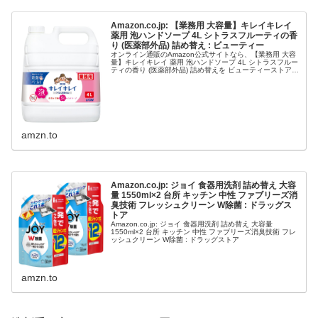
Amazon.co.jp: 【業務用 大容量】キレイキレイ
薬用 泡ハンドソープ 4L シトラスフルーティの香
り (医薬部外品) 詰め替え : ビューティー
オンライン通販のAmazon公式サイトなら、【業務用 大容
量】キレイキレイ 薬用 泡ハンドソープ 4L シトラスフルー
ティの香り (医薬部外品) 詰め替えを ビューティーストア
で、いつでもお安く。当日...
amzn.to
Amazon.co.jp: ジョイ 食器用洗剤 詰め替え 大容
量 1550ml×2 台所 キッチン 中性 ファブリーズ消
臭技術 フレッシュクリーン W除菌 : ドラッグス
トア
Amazon.co.jp: ジョイ 食器用洗剤 詰め替え 大容量
1550ml×2 台所 キッチン 中性 ファブリーズ消臭技術 フレ
ッシュクリーン W除菌 : ドラッグストア
amzn.to