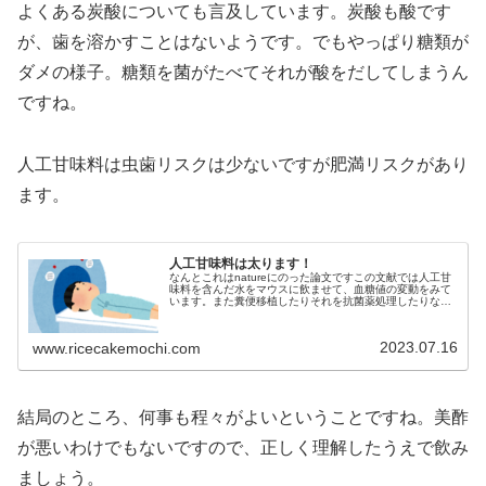
よくある炭酸についても言及しています。炭酸も酸です
が、歯を溶かすことはないようです。でもやっぱり糖類が
ダメの様子。糖類を菌がたべてそれが酸をだしてしまうん
ですね。
人工甘味料は虫歯リスクは少ないですが肥満リスクがあり
ます。
人工甘味料は太ります！
なんとこれはnatureにのった論文ですこの文献では人工甘
味料を含んだ水をマウスに飲ませて、血糖値の変動をみて
います。また糞便移植したりそれを抗菌薬処理したりなど
でも変化をみています。スクロース、スク...
2023.07.16
www.ricecakemochi.com
結局のところ、何事も程々がよいということですね。美酢
が悪いわけでもないですので、正しく理解したうえで飲み
ましょう。