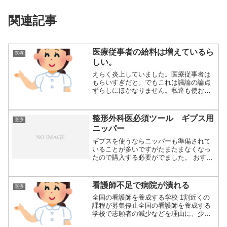
関連記事
医療従事者の給料は増えているら
医療
しい。
えらく炎上していました。医療従事者は
もらいすぎだと。でもこれは議論の論点
ずらしにほかなりません。私達も使おう
とおもって使...
整形外科医必須ツール ギプス用
医療
ニッパー
ギプスを使うならニッパーも準備されて
いることが多いですがたまたまなくなっ
たので購入する必要がでました。 おすす
めを聞いて...
看護師不足で病院が潰れる
医療
全国の看護師を養成する学校 1割近くの
課程が募集停止全国の看護師を養成する
学校で志願者の減少などを理由に、少な
くとも1割...