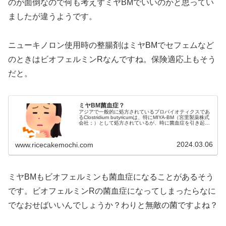
のが面倒なので何も考えずミヤBMでいいのかと思ってい
ましたが違うようです。
ニューキノロン使用時の整腸剤はミヤBMでセフェムなど
のときはビオフェルミンRなんですね。保険適応上もそう
だと。
ミヤBM菌血症？
アジアで一般的に処方されているプロバイオティクスであ
るClostridium butyricumは、特にMIYA-BM（宮里製薬株式
会社；）として処方されているが、時に菌血症を引き起こ
すことがある。C...
2024.03.06
www.ricecakemochi.com
ミヤBMもビオフェルミンも菌血症になることがあるそう
です。ビオフェルミンRの菌血症になってしまったらなに
でなおせばいいんでしょうか？わりと無敵の菌ですよね？